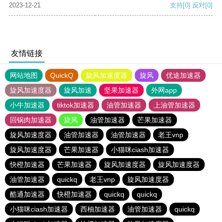
2023-12-21
支持
[0]
反对
[0]
友情链接
网站地图
QuickQ
旋风加速度器
旋风
优途加速器
旋风加速度器
旋风加速
坚果加速器
外网app
小牛加速器
tiktok加速器
油管加速器
上油管加速器
回锅肉加速器
旋风
油管加速器
芒果加速器
旋风加速度器
油管加速器
油管加速器
老王vnp
旋风加速度器
芒果加速器
小猫咪ciash加速器
快橙加速器
芒果加速器
旋风加速度器
旋风加速度器
油管加速器
quickq
老王vnp
旋风加速度器
酷通加速器
快橙加速器
quickq
quickq
小猫咪ciash加速器
西柚加速器
油管加速器
quickq