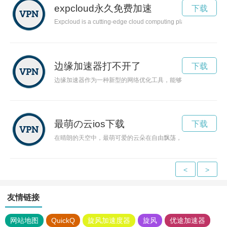
expcloud永久免费加速
下载
Expcloud is a cutting-edge cloud computing platform that offers
边缘加速器打不开了
下载
边缘加速器作为一种新型的网络优化工具，能够提升数据传输速
最萌の云ios下载
下载
在晴朗的天空中，最萌可爱的云朵在自由飘荡，给人一种梦幻般
<
>
友情链接
网站地图
QuickQ
旋风加速度器
旋风
优途加速器