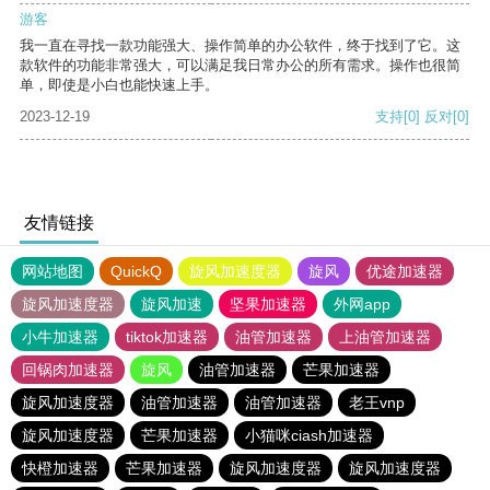
游客
我一直在寻找一款功能强大、操作简单的办公软件，终于找到了它。这
款软件的功能非常强大，可以满足我日常办公的所有需求。操作也很简
单，即使是小白也能快速上手。
2023-12-19
支持
[0]
反对
[0]
友情链接
网站地图
QuickQ
旋风加速度器
旋风
优途加速器
旋风加速度器
旋风加速
坚果加速器
外网app
小牛加速器
tiktok加速器
油管加速器
上油管加速器
回锅肉加速器
旋风
油管加速器
芒果加速器
旋风加速度器
油管加速器
油管加速器
老王vnp
旋风加速度器
芒果加速器
小猫咪ciash加速器
快橙加速器
芒果加速器
旋风加速度器
旋风加速度器