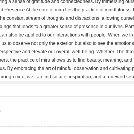
ring a sense of gratitude and connectedness. By immersing ours
nd Presence At the core of miru lies the practice of mindfulness
the constant stream of thoughts and distractions, allowing ourse
ngs that leads to a greater sense of presence in our lives. Part
can also be applied to our interactions with people. When we tru
to observe not only the exterior, but also to see the emotions, 
erspective and elevate our overall well-being. Whether it be throu
thers, the practice of miru allows us to find beauty, meaning, an
und us. By embracing the art of mindful observation and cultivat
rough miru, we can find solace, inspiration, and a renewed sens
。