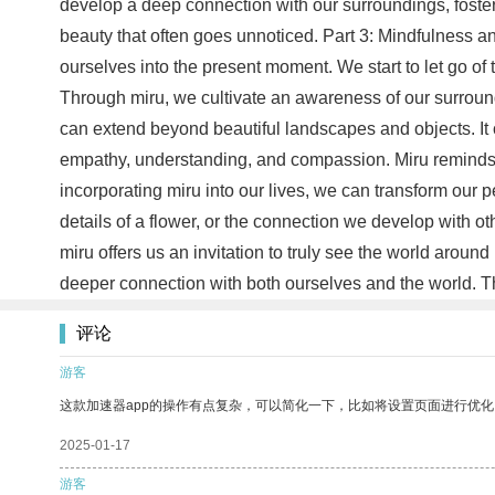
develop a deep connection with our surroundings, foste
beauty that often goes unnoticed. Part 3: Mindfulness a
ourselves into the present moment. We start to let go of 
Through miru, we cultivate an awareness of our surroundi
can extend beyond beautiful landscapes and objects. It 
empathy, understanding, and compassion. Miru reminds us 
incorporating miru into our lives, we can transform our p
details of a flower, or the connection we develop with o
miru offers us an invitation to truly see the world aro
deeper connection with both ourselves and the world. Th
评论
游客
这款加速器app的操作有点复杂，可以简化一下，比如将设置页面进行优化
2025-01-17
游客