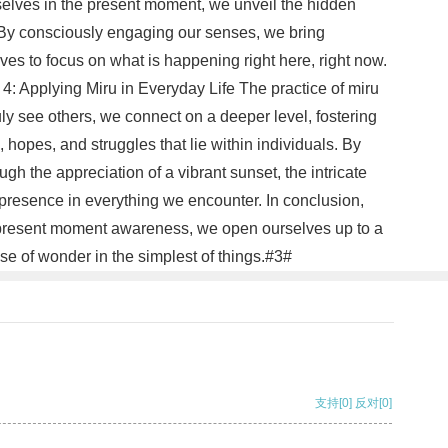
elves in the present moment, we unveil the hidden
. By consciously engaging our senses, we bring
lves to focus on what is happening right here, right now.
 4: Applying Miru in Everyday Life The practice of miru
ly see others, we connect on a deeper level, fostering
hopes, and struggles that lie within individuals. By
gh the appreciation of a vibrant sunset, the intricate
d presence in everything we encounter. In conclusion,
ing present moment awareness, we open ourselves up to a
e of wonder in the simplest of things.#3#
支持
[0]
反对
[0]