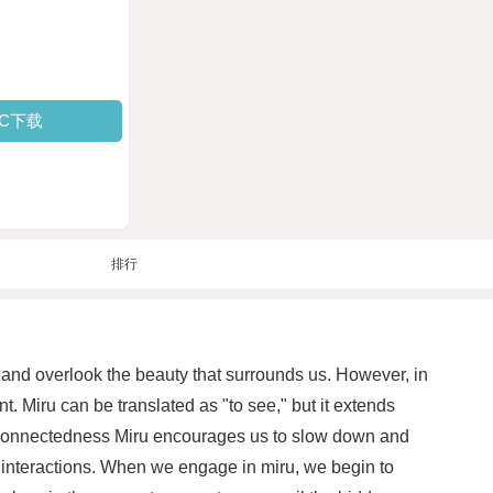
PC下载
排行
ves and overlook the beauty that surrounds us. However, in
. Miru can be translated as "to see," but it extends
nd Connectedness Miru encourages us to slow down and
man interactions. When we engage in miru, we begin to