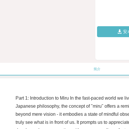
安
简介
Part 1: Introduction to Miru In the fast-paced world we l
Japanese philosophy, the concept of "miru" offers a remi
beyond mere vision - it embodies a state of mindful ob
truly see what is in front of us. It prompts us to apprec