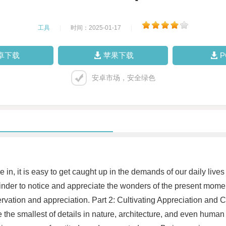
工具
|
时间：2025-01-17
|
卓下载
苹果下载
安卓市场，安全绿色
ive in, it is easy to get caught up in the demands of our daily li
nder to notice and appreciate the wonders of the present moment
servation and appreciation. Part 2: Cultivating Appreciation a
iate the smallest of details in nature, architecture, and even hu