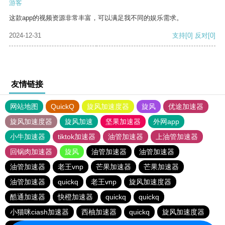
游客
这款app的视频资源非常丰富，可以满足我不同的娱乐需求。
2024-12-31
支持
[0]
反对
[0]
友情链接
网站地图
QuickQ
旋风加速度器
旋风
优途加速器
旋风加速度器
旋风加速
坚果加速器
外网app
小牛加速器
tiktok加速器
油管加速器
上油管加速器
回锅肉加速器
旋风
油管加速器
油管加速器
油管加速器
老王vnp
芒果加速器
芒果加速器
油管加速器
quickq
老王vnp
旋风加速度器
酷通加速器
快橙加速器
quickq
quickq
小猫咪ciash加速器
西柚加速器
quickq
旋风加速度器