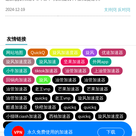
2024-12-19
支持
[0]
反对
[0]
友情链接
网站地图
QuickQ
旋风加速度器
旋风
优途加速器
旋风加速度器
旋风加速
坚果加速器
外网app
小牛加速器
tiktok加速器
油管加速器
上油管加速器
回锅肉加速器
旋风
油管加速器
油管加速器
油管加速器
老王vnp
芒果加速器
芒果加速器
油管加速器
quickq
老王vnp
旋风加速度器
酷通加速器
快橙加速器
quickq
quickq
小猫咪ciash加速器
西柚加速器
quickq
旋风加速度器
quickq
永久免费使用的加速器
下载