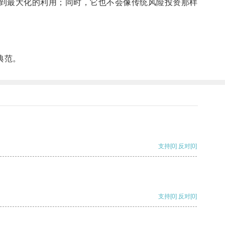
到最大化的利用；同时，它也不会像传统风险投资那样
典范。
支持
[0]
反对
[0]
支持
[0]
反对
[0]