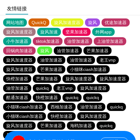
友情链接
网站地图
QuickQ
旋风加速度器
旋风
优途加速器
旋风加速度器
旋风加速
坚果加速器
外网app
小牛加速器
tiktok加速器
油管加速器
上油管加速器
回锅肉加速器
旋风
油管加速器
芒果加速器
旋风加速度器
油管加速器
油管加速器
老王vnp
旋风加速度器
芒果加速器
小猫咪ciash加速器
快橙加速器
芒果加速器
旋风加速度器
旋风加速度器
油管加速器
quickq
老王vnp
旋风加速度器
酷通加速器
快橙加速器
quickq
quickq
小猫咪ciash加速器
西柚加速器
油管加速器
quickq
小猫咪ciash加速器
快橙加速器
旋风加速度器
旋风加速度器
芒果加速器
海鸥加速器
quickq
暴雪vp