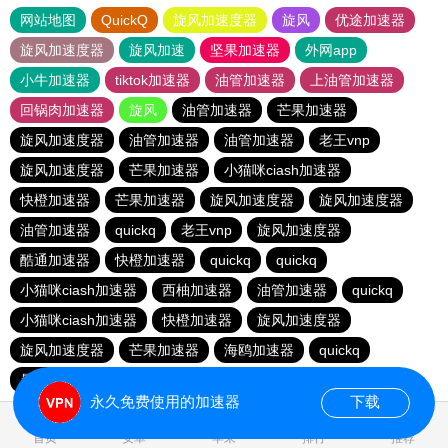
网站地图
QuickQ
旋风加速度器
旋风
优途加速器
旋风加速度器
旋风加速
坚果加速器
外网app
小牛加速器
tiktok加速器
油管加速器
上油管加速器
回锅肉加速器
旋风
油管加速器
芒果加速器
旋风加速度器
油管加速器
油管加速器
老王vnp
旋风加速度器
芒果加速器
小猫咪ciash加速器
快橙加速器
芒果加速器
旋风加速度器
旋风加速度器
油管加速器
quickq
老王vnp
旋风加速度器
酷通加速器
快橙加速器
quickq
quickq
小猫咪ciash加速器
西柚加速器
油管加速器
quickq
小猫咪ciash加速器
快橙加速器
旋风加速度器
旋风加速度器
芒果加速器
海鸥加速器
quickq
暴雪vp
永久免费使用的加速器
下载
首页
安卓
苹果
排行
推荐