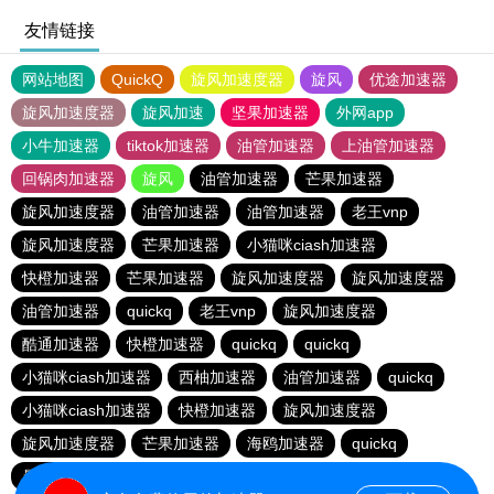
友情链接
网站地图
QuickQ
旋风加速度器
旋风
优途加速器
旋风加速度器
旋风加速
坚果加速器
外网app
小牛加速器
tiktok加速器
油管加速器
上油管加速器
回锅肉加速器
旋风
油管加速器
芒果加速器
旋风加速度器
油管加速器
油管加速器
老王vnp
旋风加速度器
芒果加速器
小猫咪ciash加速器
快橙加速器
芒果加速器
旋风加速度器
旋风加速度器
油管加速器
quickq
老王vnp
旋风加速度器
酷通加速器
快橙加速器
quickq
quickq
小猫咪ciash加速器
西柚加速器
油管加速器
quickq
小猫咪ciash加速器
快橙加速器
旋风加速度器
旋风加速度器
芒果加速器
海鸥加速器
quickq
暴雪vp