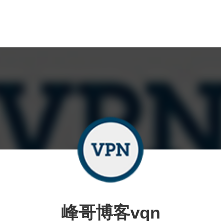
峰哥博客vqn