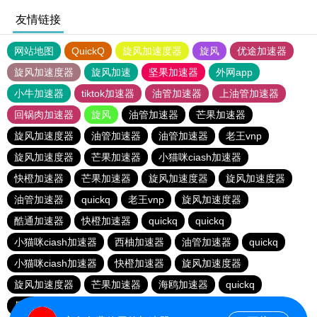
友情链接
网站地图
QuickQ
旋风加速度器
旋风
优途加速器
旋风加速度器
旋风加速
坚果加速器
外网app
小牛加速器
tiktok加速器
油管加速器
上油管加速器
回锅肉加速器
旋风
油管加速器
芒果加速器
旋风加速度器
油管加速器
油管加速器
老王vnp
旋风加速度器
芒果加速器
小猫咪ciash加速器
快橙加速器
芒果加速器
旋风加速度器
旋风加速度器
油管加速器
quickq
老王vnp
旋风加速度器
酷通加速器
快橙加速器
quickq
quickq
小猫咪ciash加速器
西柚加速器
油管加速器
quickq
小猫咪ciash加速器
快橙加速器
旋风加速度器
旋风加速度器
芒果加速器
海鸥加速器
quickq
暴雪vp