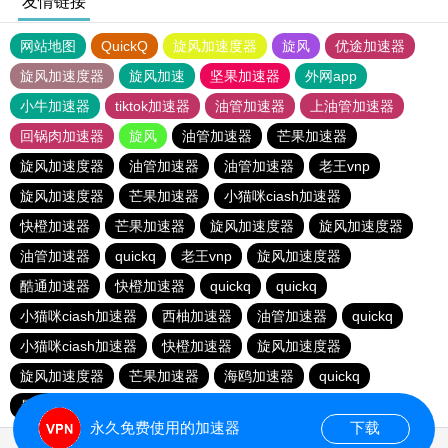
友情链接
网站地图
QuickQ
旋风加速度器
旋风
优途加速器
旋风加速度器
旋风加速
坚果加速器
外网app
小牛加速器
tiktok加速器
油管加速器
上油管加速器
回锅肉加速器
旋风
油管加速器
芒果加速器
旋风加速度器
油管加速器
油管加速器
老王vnp
旋风加速度器
芒果加速器
小猫咪ciash加速器
快橙加速器
芒果加速器
旋风加速度器
旋风加速度器
油管加速器
quickq
老王vnp
旋风加速度器
酷通加速器
快橙加速器
quickq
quickq
小猫咪ciash加速器
西柚加速器
油管加速器
quickq
小猫咪ciash加速器
快橙加速器
旋风加速度器
旋风加速度器
芒果加速器
海鸥加速器
quickq
暴雪vp
永久免费使用的加速器
下载