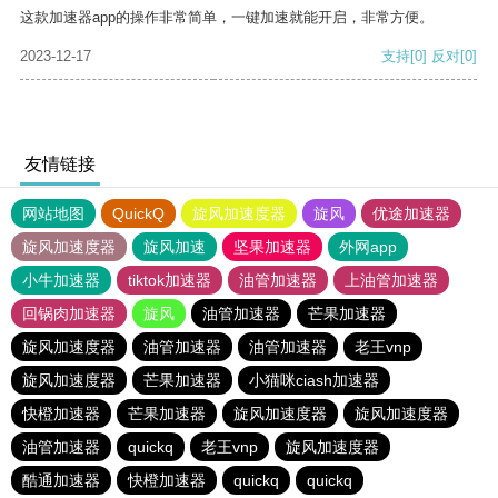
这款加速器app的操作非常简单，一键加速就能开启，非常方便。
2023-12-17
支持
[0]
反对
[0]
友情链接
网站地图
QuickQ
旋风加速度器
旋风
优途加速器
旋风加速度器
旋风加速
坚果加速器
外网app
小牛加速器
tiktok加速器
油管加速器
上油管加速器
回锅肉加速器
旋风
油管加速器
芒果加速器
旋风加速度器
油管加速器
油管加速器
老王vnp
旋风加速度器
芒果加速器
小猫咪ciash加速器
快橙加速器
芒果加速器
旋风加速度器
旋风加速度器
油管加速器
quickq
老王vnp
旋风加速度器
酷通加速器
快橙加速器
quickq
quickq