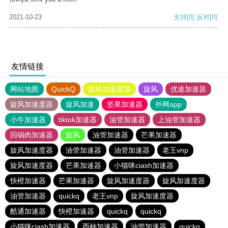
2021-10-23
支持
[0]
反对
[0]
友情链接
网站地图
QuickQ
旋风加速度器
旋风
优途加速器
旋风加速度器
旋风加速
坚果加速器
外网app
小牛加速器
tiktok加速器
油管加速器
上油管加速器
回锅肉加速器
旋风
油管加速器
芒果加速器
旋风加速度器
油管加速器
油管加速器
老王vnp
旋风加速度器
芒果加速器
小猫咪ciash加速器
快橙加速器
芒果加速器
旋风加速度器
旋风加速度器
油管加速器
quickq
老王vnp
旋风加速度器
酷通加速器
快橙加速器
quickq
quickq
小猫咪ciash加速器
西柚加速器
油管加速器
quickq